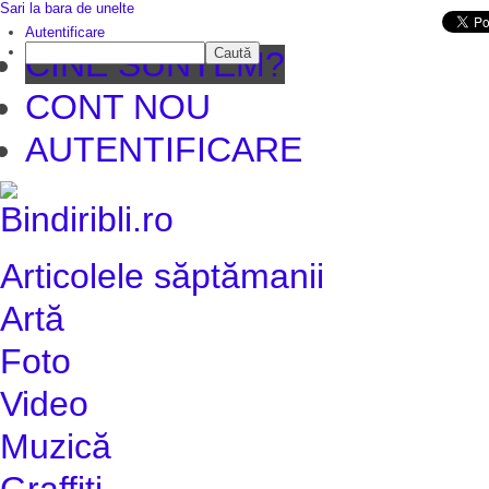
Sari la bara de unelte
Da mai departe
Autentificare
Caută
CINE SUNTEM?
CONT NOU
AUTENTIFICARE
Articolele săptămanii
Artă
Foto
Video
Muzică
Graffiti