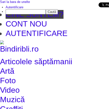
Sari la bara de unelte
Da mai departe
Autentificare
Caută
CINE SUNTEM?
CONT NOU
AUTENTIFICARE
Articolele săptămanii
Artă
Foto
Video
Muzică
Graffiti