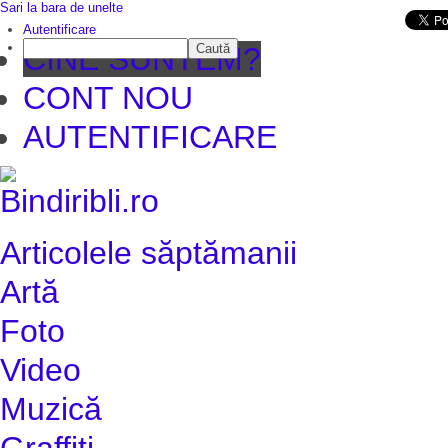
Sari la bara de unelte
Da mai departe
Autentificare
Caută
CINE SUNTEM?
CONT NOU
AUTENTIFICARE
Articolele săptămanii
Artă
Foto
Video
Muzică
Graffiti