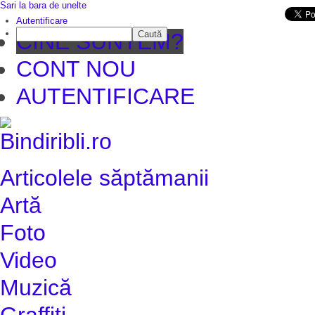
Sari la bara de unelte
Da mai departe
Autentificare
Caută
CINE SUNTEM?
CONT NOU
AUTENTIFICARE
Articolele săptămanii
Artă
Foto
Video
Muzică
Graffiti