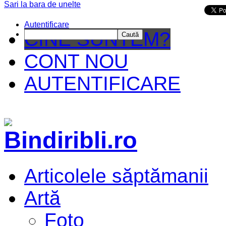
Sari la bara de unelte
Da mai departe
Autentificare
CINE SUNTEM?
Caută
CONT NOU
AUTENTIFICARE
Articolele săptămanii
Artă
Foto