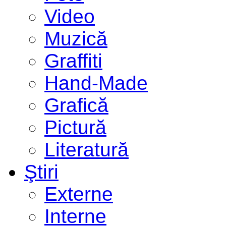
Video
Muzică
Graffiti
Hand-Made
Grafică
Pictură
Literatură
Ştiri
Externe
Interne