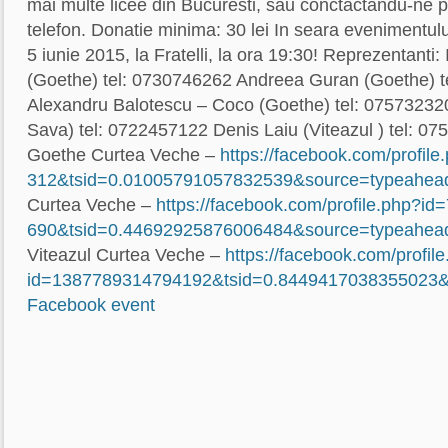
mai multe licee din Bucuresti, sau conctactandu-ne 
telefon. Donatie minima: 30 lei In seara evenimentul
5 iunie 2015, la Fratelli, la ora 19:30! Reprezentanti
(Goethe) tel: 0730746262 Andreea Guran (Goethe) t
Alexandru Balotescu – Coco (Goethe) tel: 075732320
Sava) tel: 0722457122 Denis Laiu (Viteazul ) tel: 07
Goethe Curtea Veche –
https://facebook.com/
profil
312&tsid=0.010057910578325
39&source=typeahea
Curtea Veche –
https://facebook.com/
profile.php?i
690&tsid=0.446929258760064
84&source=typeahea
Viteazul Curtea Veche –
https://facebook.com/
profil
id=138778931479
4192&tsid=0.84494170383550
23&
Facebook event