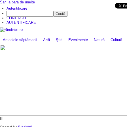
Sari la bara de unelte
Da mai departe
Autentificare
Caută
CINE SUNTEM?
CONT NOU
AUTENTIFICARE
Articolele săptămanii
Artă
Ştiri
Evenimente
Natură
Cultură
iiii