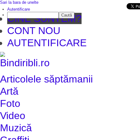
Sari la bara de unelte
Da mai departe
Autentificare
Caută
CINE SUNTEM?
CONT NOU
AUTENTIFICARE
Articolele săptămanii
Artă
Foto
Video
Muzică
Graffiti