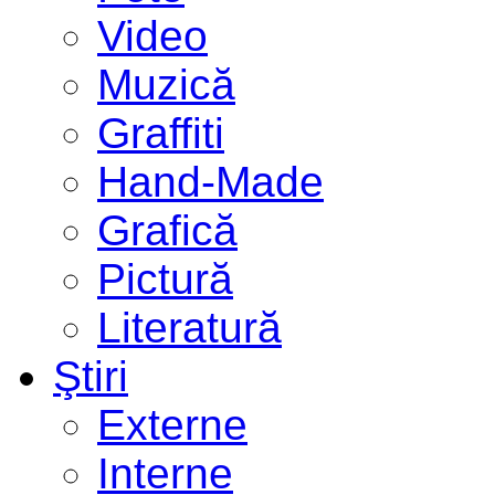
Video
Muzică
Graffiti
Hand-Made
Grafică
Pictură
Literatură
Ştiri
Externe
Interne