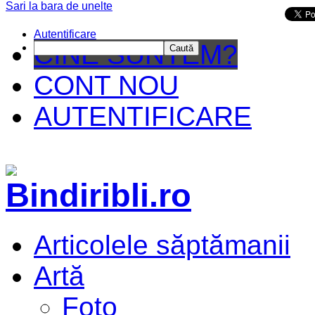
Sari la bara de unelte
Da mai departe
Autentificare
CINE SUNTEM?
Caută
CONT NOU
AUTENTIFICARE
Articolele săptămanii
Artă
Foto