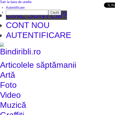
Sari la bara de unelte
Da mai departe
Autentificare
Caută
CINE SUNTEM?
CONT NOU
AUTENTIFICARE
Articolele săptămanii
Artă
Foto
Video
Muzică
Graffiti