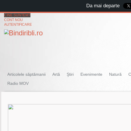
Da mai departe
CINE SUNTEM?
CONT NOU
AUTENTIFICARE
Articolele săptămanii
Artă
Ştiri
Evenimente
Natură
C
Radio MOV