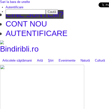
Sari la bara de unelte
Da mai departe
Autentificare
Caută
CINE SUNTEM?
CONT NOU
AUTENTIFICARE
Articolele săptămanii
Artă
Ştiri
Evenimente
Natură
Cultură