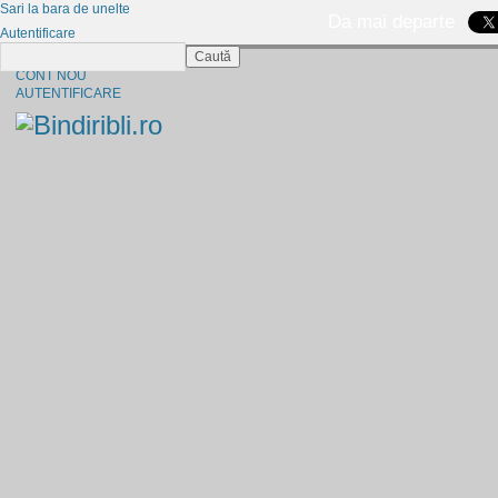
Sari la bara de unelte
Da mai departe
Autentificare
Caută
CINE SUNTEM?
CONT NOU
AUTENTIFICARE