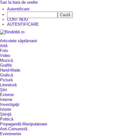
Sari la bara de unelte
Autentificare
Caută
CINE SUNTEM?
CONT NOU
AUTENTIFICARE
Articolele săptămanii
Artă
Foto
Video
Muzică
Graffiti
Hand-Made
Grafică
Pictură
Literatură
Ştiri
Externe
Interne
Investigaţii
Istorie
Ştiinţă
Politică
Propagandă Manipulatoare
Anti-Comunistă
Evenimente