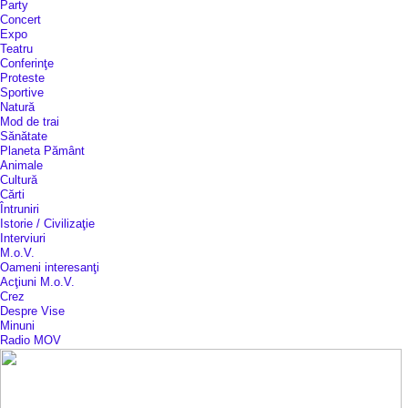
Party
Concert
Expo
Teatru
Conferinţe
Proteste
Sportive
Natură
Mod de trai
Sănătate
Planeta Pământ
Animale
Cultură
Cărti
Întruniri
Istorie / Civilizaţie
Interviuri
M.o.V.
Oameni interesanţi
Acţiuni M.o.V.
Crez
Despre Vise
Minuni
Radio MOV