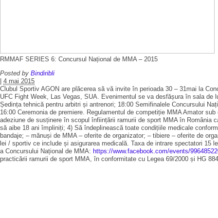
RMMAF SERIES 6: Concursul Național de MMA – 2015
Posted by
Bindiribli
|
4 mai 2015
Clubul Sportiv AGON are plăcerea să vă invite în perioada 30 – 31mai la C
UFC Fight Week, Las Vegas, SUA. Evenimentul se va desfășura în sala de lupt
Ședința tehnică pentru arbitri și antrenori; 18:00 Semifinalele Concursului Na
16:00 Ceremonia de premiere. Regulamentul de competiție MMA Amator su
adeziune de susținere în scopul înființării ramurii de sport MMA în România ca d
să aibe 18 ani împliniți; 4) Să îndeplinească toate condițiile medicale conform
bandaje; – mănuși de MMA – oferite de organizator; – tibiere – oferite de organi
lei / sportiv ce include și asigurarea medicală. Taxa de intrare spectatori 
a Concursului Național de MMA:
https://www.facebook.com/events/9964852
practicării ramurii de sport MMA, în conformitate cu Legea 69/2000 și HG 884/