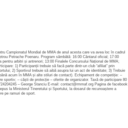
tru Campionatul Mondial de MMA de anul acesta care va avea loc în cadrul
etrou Petrache Poenaru. Program sâmbătă: 16:00 Cântarul oficial; 17:00
 pentru arbitri și antrenori; 13:00 Finalele Concursului Național de MMA;
icipare: 1) Participanții trebuie să facă parte dintr-un club “afiliat” prin
tului; 2) Sportivul trebuie să aibă asupra lui un act de identitate; 3) Trebuie
te până acum în MMA și alte stiluri de contact). Echipament de competiție: –
e sportiv; – căști de protecție – oferite de organizator. Taxă de participare 80
fon: 0724204245 – George Stanciu E-mail: contact@rmmaf.org Pagina de facebook
us la Ministerul Tineretului și Sportului, la dosarul de recunoaștere a
re pe ramuri de sport.