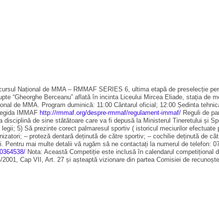
oncursul Național de MMA – RMMAF SERIES 6, ultima etapă de preselecție pen
e “Gheorghe Berceanu” aflată în incinta Liceului Mircea Eliade, stația de m
țional de MMA. Program duminică: 11:00 Cântarul oficial; 12:00 Ședinta tehnica
b egida IMMAF
http://rmmaf.org/despre-rmmaf/regulament-immaf/
Reguli de part
isciplină de sine stătătoare care va fi depusă la Ministerul Tineretului și Spor
 legii; 5) Să prezinte corect palmaresul sportiv ( istoricul meciurilor efectua
zatori; – proteză dentară deținută de către sportiv; – cochilie deținută de cătr
15 lei. Pentru mai multe detalii vă rugăm să ne contactați la numerul de tele
20364538/
Nota: Această Competiție este inclusă în calendarul competițional dep
2001, Cap VII, Art. 27 și așteaptă vizionare din partea Comisiei de recunoște