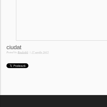
ciudat
Posted by
Bindiribli
|
17 aprilie 2015