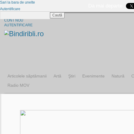
Sari la bara de unelte
Da mai departe
Autentificare
Caută
CINE SUNTEM?
CONT NOU
AUTENTIFICARE
Articolele săptămanii
Artă
Ştiri
Evenimente
Natură
C
Radio MOV