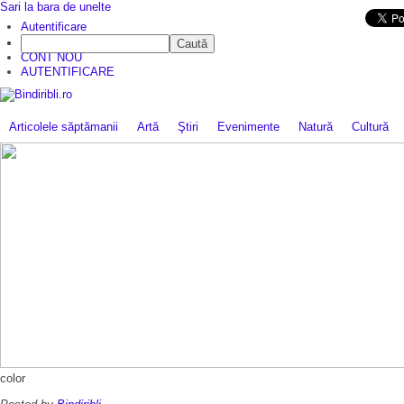
Sari la bara de unelte
Da mai departe
Autentificare
Caută
CINE SUNTEM?
CONT NOU
AUTENTIFICARE
Articolele săptămanii
Artă
Ştiri
Evenimente
Natură
Cultură
color