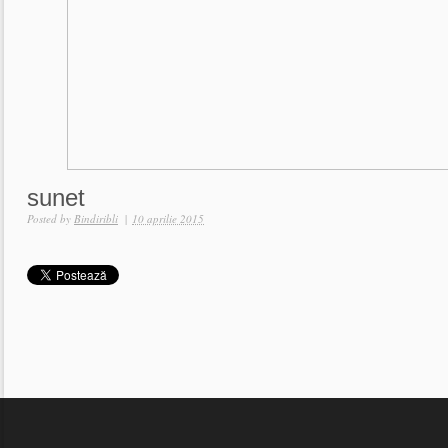
sunet
Posted by
Bindiribli
|
10 aprilie 2015