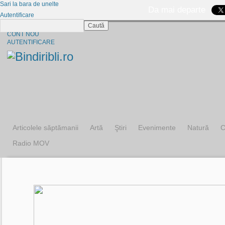
Sari la bara de unelte
Da mai departe
Autentificare
Caută
CINE SUNTEM?
CONT NOU
AUTENTIFICARE
Articolele săptămanii
Artă
Ştiri
Evenimente
Natură
C
Radio MOV