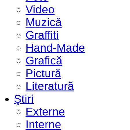
Video
Muzică
Graffiti
Hand-Made
Grafică
Pictură
Literatură
Ştiri
Externe
Interne