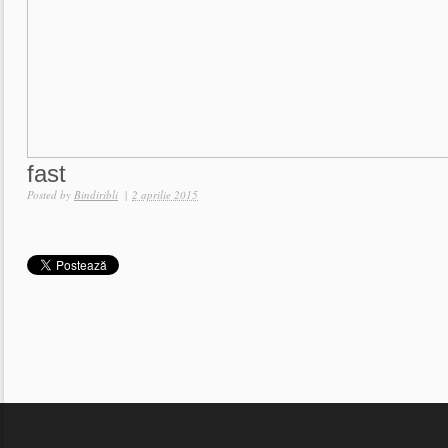
fast
Posted by
Bindiribli
|
2 aprilie 2015