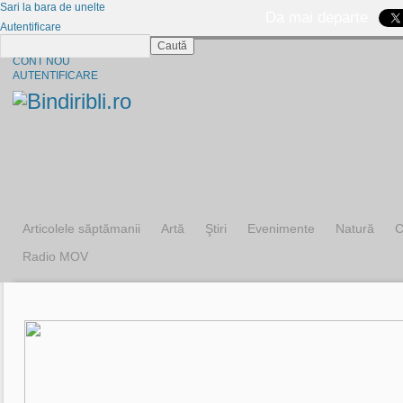
Sari la bara de unelte
Da mai departe
Autentificare
Caută
CINE SUNTEM?
CONT NOU
AUTENTIFICARE
Articolele săptămanii
Artă
Ştiri
Evenimente
Natură
C
Radio MOV