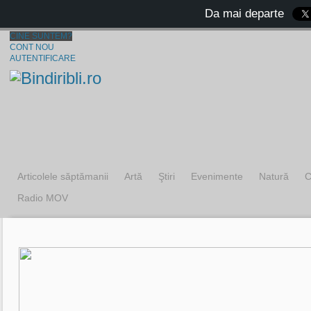
Da mai departe
CINE SUNTEM?
CONT NOU
AUTENTIFICARE
Articolele săptămanii
Artă
Ştiri
Evenimente
Natură
C
Radio MOV