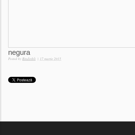
negura
Posted by
Bindiribli
|
17 martie 2015