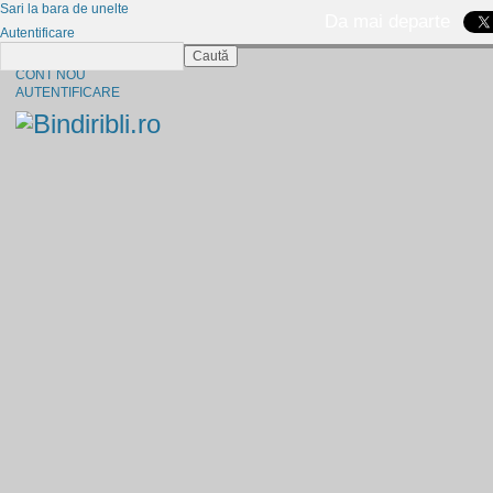
Sari la bara de unelte
Da mai departe
Autentificare
Caută
CINE SUNTEM?
CONT NOU
AUTENTIFICARE