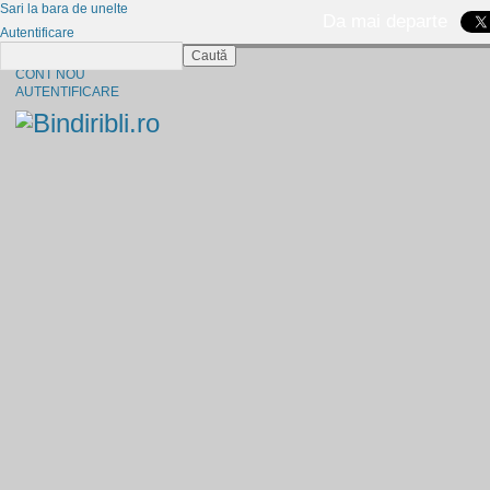
Sari la bara de unelte
Da mai departe
Autentificare
Caută
CINE SUNTEM?
CONT NOU
AUTENTIFICARE