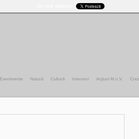
Da mai departe
Evenimente
Natură
Cultură
Interviuri
Acţiuni M.o.V.
Cre