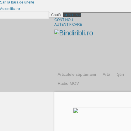
Sari la bara de unelte
Autentificare
Caută
CINE SUNTEM?
CONT NOU
AUTENTIFICARE
Articolele săptămanii
Artă
Ştiri
Radio MOV