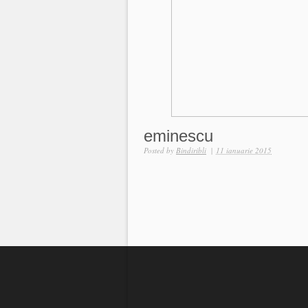
eminescu
Posted by
Bindiribli
|
11 ianuarie 2015