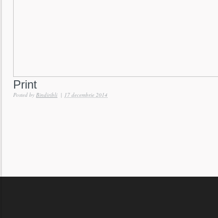
Print
Posted by
Bindiribli
|
17 decembrie 2014