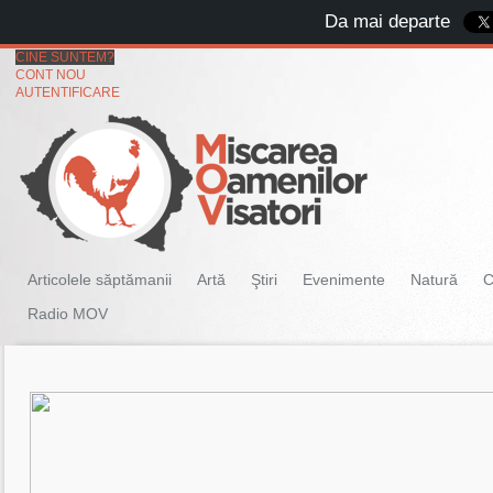
Da mai departe
CINE SUNTEM?
CONT NOU
AUTENTIFICARE
Articolele săptămanii
Artă
Ştiri
Evenimente
Natură
C
Radio MOV