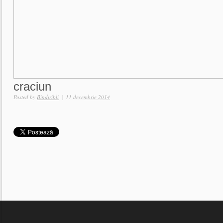
craciun
Posted by
Bindiribli
|
11 decembrie 2014