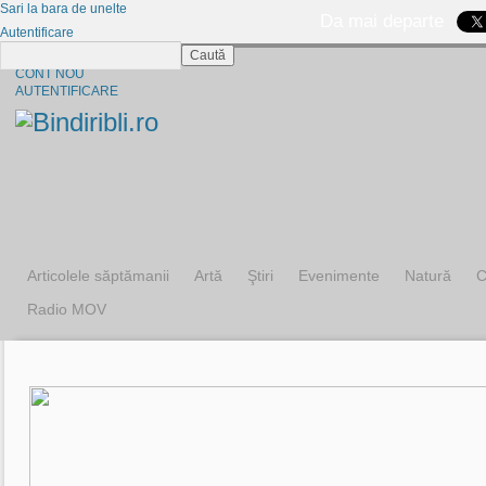
Sari la bara de unelte
Da mai departe
Autentificare
Caută
CINE SUNTEM?
CONT NOU
AUTENTIFICARE
Articolele săptămanii
Artă
Ştiri
Evenimente
Natură
C
Radio MOV