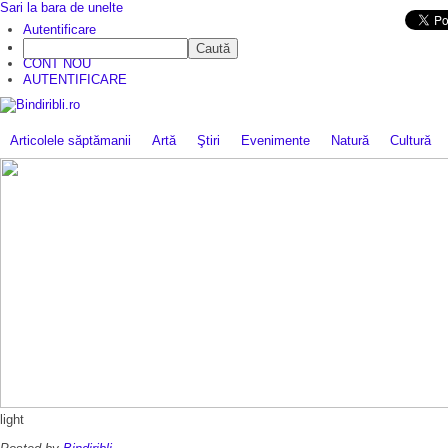
Sari la bara de unelte
Da mai departe
Autentificare
Caută
CINE SUNTEM?
CONT NOU
AUTENTIFICARE
Articolele săptămanii
Artă
Ştiri
Evenimente
Natură
Cultură
light