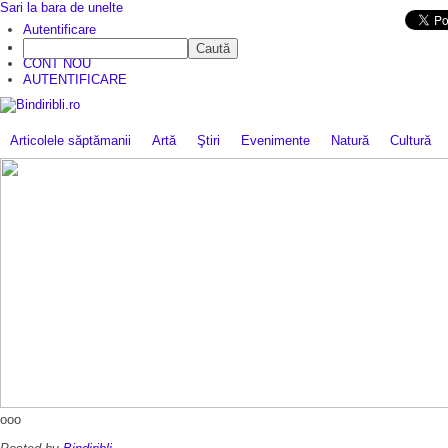
Sari la bara de unelte
Da mai departe
Autentificare
Caută
CINE SUNTEM?
CONT NOU
AUTENTIFICARE
Articolele săptămanii
Artă
Ştiri
Evenimente
Natură
Cultură
ooo