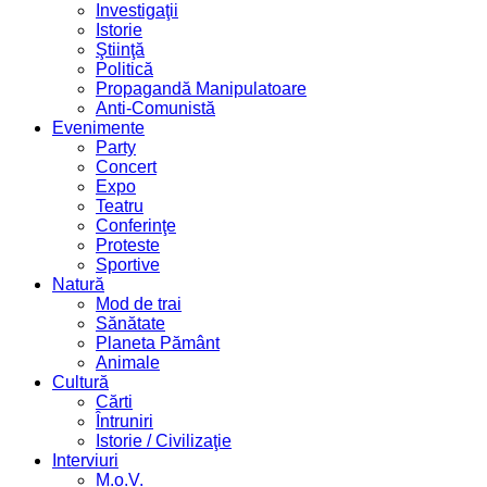
Investigaţii
Istorie
Ştiinţă
Politică
Propagandă Manipulatoare
Anti-Comunistă
Evenimente
Party
Concert
Expo
Teatru
Conferinţe
Proteste
Sportive
Natură
Mod de trai
Sănătate
Planeta Pământ
Animale
Cultură
Cărti
Întruniri
Istorie / Civilizaţie
Interviuri
M.o.V.