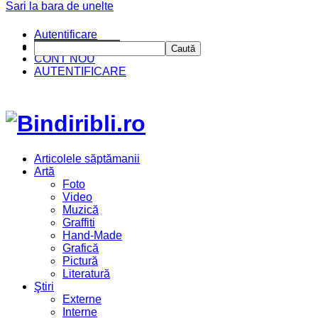
Sari la bara de unelte
Autentificare
CINE SUNTEM?
Caută
CONT NOU
AUTENTIFICARE
Articolele săptămanii
Artă
Foto
Video
Muzică
Graffiti
Hand-Made
Grafică
Pictură
Literatură
Ştiri
Externe
Interne