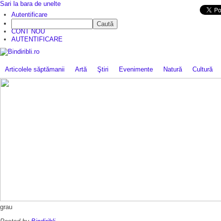
Sari la bara de unelte
Da mai departe
Autentificare
Caută
CINE SUNTEM?
CONT NOU
AUTENTIFICARE
Articolele săptămanii
Artă
Ştiri
Evenimente
Natură
Cultură
grau