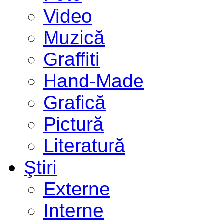
Video
Muzică
Graffiti
Hand-Made
Grafică
Pictură
Literatură
Ştiri
Externe
Interne