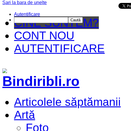
Sari la bara de unelte
Da mai departe
Autentificare
CINE SUNTEM?
Caută
CONT NOU
AUTENTIFICARE
Articolele săptămanii
Artă
Foto