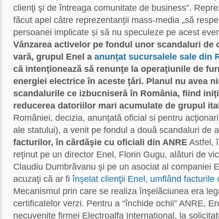
clienţi şi de întreaga comunitate de business”. Repr
făcut apel către reprezentanţii mass-media „să respec
persoanei implicate și să nu speculeze pe acest eveni
Vânzarea activelor pe fondul unor scandaluri de 
vară, grupul Enel a
anunţat sucursalele sale din
că intenţionează să renunţe la operaţiunile de furn
energiei electrice în aceste ţări. Planul nu avea n
scandalurile ce izbucniseră în România, fiind iniţ
reducerea datoriilor mari acumulate de grupul ita
României, decizia, anunţată oficial si pentru acţionari
ale statului), a venit pe fondul a două scandaluri de
facturilor, în cârdăşie cu oficiali din ANRE
Astfel, 
reţinut pe un director Enel, Florin Gugu, alături de 
Claudiu Dumbrăvanu şi pe un asociat al companiei El
acuzaţi că ar fi
înşelat clienţii Enel, umflând facturil
Mecanismul prin care se realiza înşelăciunea era leg
certificatelor verzi. Pentru a “închide ochii” ANRE, Ene
necuvenite firmei Electroalfa International, la solicita