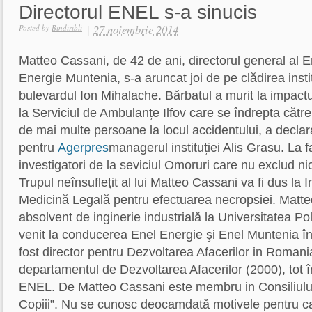
Directorul ENEL s-a sinucis
|
27 noiembrie 2014
Posted by
Bindiribli
Matteo Cassani, de 42 de ani, directorul general al E
Energie Muntenia, s-a aruncat joi de pe clădirea instit
bulevardul Ion Mihalache. Bărbatul a murit la impactu
la Serviciul de Ambulanțe Ilfov care se îndrepta către 
de mai multe persoane la locul accidentului, a declar
pentru
Agerpres
managerul instituției Alis Grasu. La f
investigatori de la seviciul Omoruri care nu exclud ni
Trupul neînsufleţit al lui Matteo Cassani va fi dus la I
Medicină Legală pentru efectuarea necropsiei. Matt
absolvent de inginerie industrială la Universitatea Pol
venit la conducerea Enel Energie şi Enel Muntenia în
fost director pentru Dezvoltarea Afacerilor in Romania
departamentul de Dezvoltarea Afacerilor (2000), tot 
ENEL. De Matteo Cassani este membru in Consiliului 
Copiii”. Nu se cunosc deocamdată motivele pentru ca