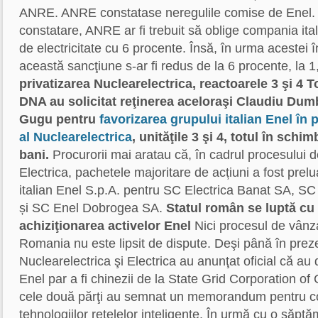
ANRE. ANRE constatase neregulile comise de Enel.
constatare, ANRE ar fi trebuit să oblige compania ital
de electricitate cu 6 procente. Însă, în urma acestei 
această sancţiune s-ar fi redus de la 6 procente, la 1
privatizarea Nuclearelectrica, reactoarele 3 şi 4
To
DNA au solicitat reţinerea aceloraşi Claudiu Dum
Gugu pentru
favorizarea grupului italian Enel în 
al Nuclearelectrica
, unităţile 3 şi 4, totul în sch
bani.
Procurorii mai aratau că, în cadrul procesului d
Electrica, pachetele majoritare de acțiuni a fost prelu
italian Enel S.p.A. pentru SC Electrica Banat SA, 
și SC Enel Dobrogea SA.
Statul român se luptă cu
achiziţionarea activelor Enel
Nici procesul de vânza
Romania nu este lipsit de dispute. Deşi până în prez
Nuclearelectrica şi Electrica au anunţat oficial că au d
Enel par a fi chinezii de la State Grid Corporation of C
cele două părţi au semnat un memorandum pentru c
tehnologiilor reţelelor inteligente. În urmă cu o săpt