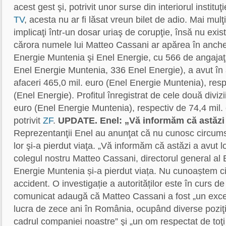
acest gest şi, potrivit unor surse din interiorul instituţ
TV
, acesta nu ar fi lăsat vreun bilet de adio. Mai mul
implicaţi într-un dosar uriaş de corupţie, însă nu există
cărora numele lui Matteo Cassani ar apărea în anch
Energie Muntenia şi Enel Energie, cu 566 de angajaţ
Enel Energie Muntenia, 336 Enel Energie), a avut în 
afaceri 465,0 mil. euro (Enel Energie Muntenia), resp
(Enel Energie). Profitul înregistrat de cele două divizi
euro (Enel Energie Muntenia), respectiv de 74,4 mil.
potrivit
ZF
.
UPDATE. Enel: „Vă informăm că astăzi 
Reprezentanţii Enel au anunţat că nu cunosc circums
lor şi-a pierdut viaţa. „Vă informăm că astăzi a avut l
colegul nostru Matteo Cassani, directorul general al 
Energie Muntenia și-a pierdut viața. Nu cunoaștem c
accident. O investigație a autorităților este în curs d
comunicat adaugă că Matteo Cassani a fost „un excel
lucra de zece ani în România, ocupând diverse poziţ
cadrul companiei noastre” şi „un om respectat de toţi 