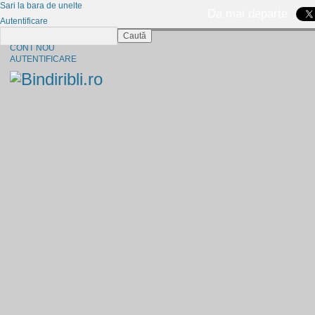
Sari la bara de unelte
Da mai departe
Autentificare
Caută
CINE SUNTEM?
CONT NOU
AUTENTIFICARE