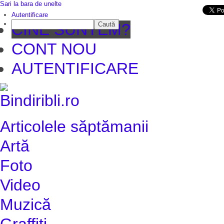
Sari la bara de unelte
Da mai departe
Autentificare
Caută
CINE SUNTEM?
CONT NOU
AUTENTIFICARE
Articolele săptămanii
Artă
Foto
Video
Muzică
Graffiti