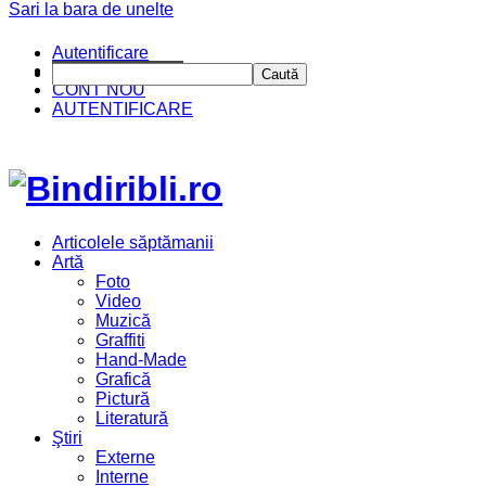
Sari la bara de unelte
Autentificare
CINE SUNTEM?
Caută
CONT NOU
AUTENTIFICARE
Articolele săptămanii
Artă
Foto
Video
Muzică
Graffiti
Hand-Made
Grafică
Pictură
Literatură
Ştiri
Externe
Interne