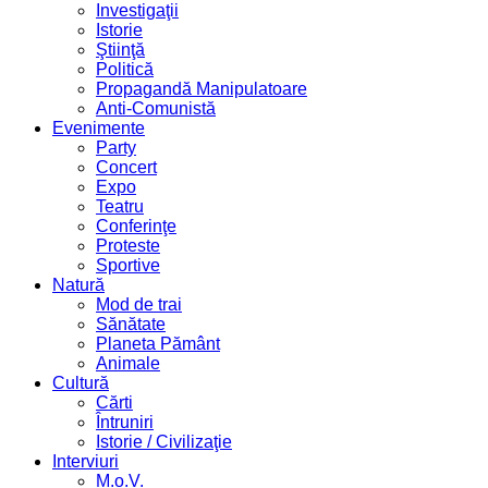
Investigaţii
Istorie
Ştiinţă
Politică
Propagandă Manipulatoare
Anti-Comunistă
Evenimente
Party
Concert
Expo
Teatru
Conferinţe
Proteste
Sportive
Natură
Mod de trai
Sănătate
Planeta Pământ
Animale
Cultură
Cărti
Întruniri
Istorie / Civilizaţie
Interviuri
M.o.V.