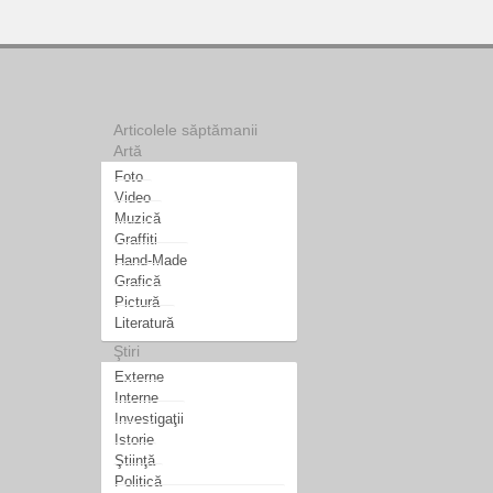
Articolele săptămanii
Artă
Foto
Video
Muzică
Graffiti
Hand-Made
Grafică
Pictură
Literatură
Ştiri
Externe
Interne
Investigaţii
Istorie
Ştiinţă
Politică