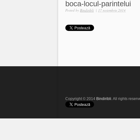
boca-locul-parintelui
Posted by
Bindiribli
|
17 noiembrie 2014
Copyright © 2014
Bindiribli
. All rights reserv