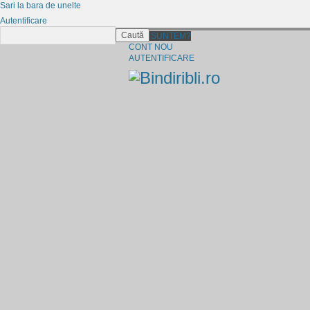
Sari la bara de unelte
Autentificare
Caută
CINE SUNTEM?
CONT NOU
AUTENTIFICARE