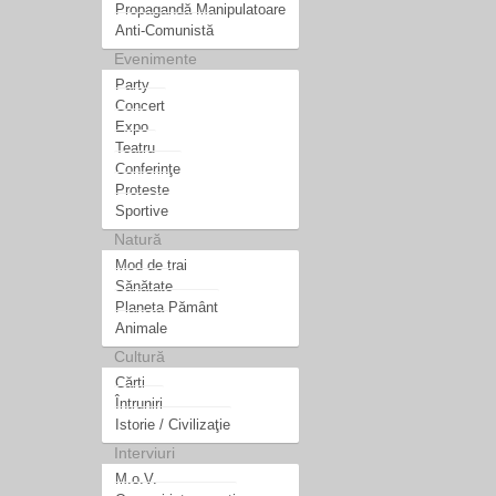
Propagandă Manipulatoare
Anti-Comunistă
Evenimente
Party
Concert
Expo
Teatru
Conferinţe
Proteste
Sportive
Natură
Mod de trai
Sănătate
Planeta Pământ
Animale
Cultură
Cărti
Întruniri
Istorie / Civilizaţie
Interviuri
M.o.V.