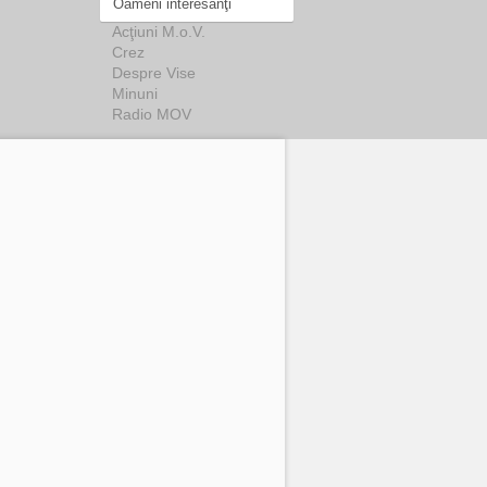
Oameni interesanţi
Acţiuni M.o.V.
Crez
Despre Vise
Minuni
Radio MOV