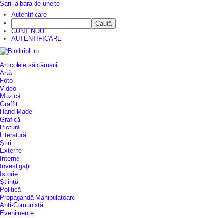
Sari la bara de unelte
Autentificare
Caută
CINE SUNTEM?
CONT NOU
AUTENTIFICARE
Articolele săptămanii
Artă
Foto
Video
Muzică
Graffiti
Hand-Made
Grafică
Pictură
Literatură
Ştiri
Externe
Interne
Investigaţii
Istorie
Ştiinţă
Politică
Propagandă Manipulatoare
Anti-Comunistă
Evenimente