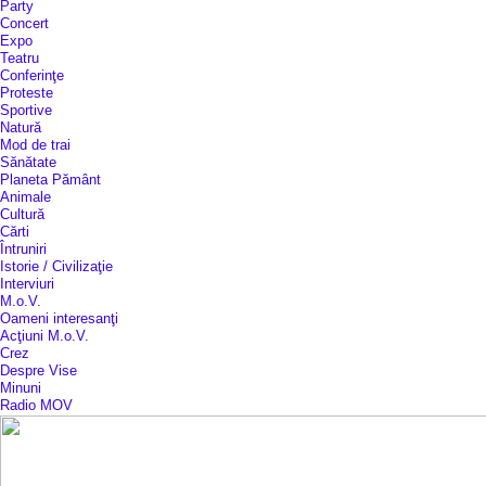
Party
Concert
Expo
Teatru
Conferinţe
Proteste
Sportive
Natură
Mod de trai
Sănătate
Planeta Pământ
Animale
Cultură
Cărti
Întruniri
Istorie / Civilizaţie
Interviuri
M.o.V.
Oameni interesanţi
Acţiuni M.o.V.
Crez
Despre Vise
Minuni
Radio MOV