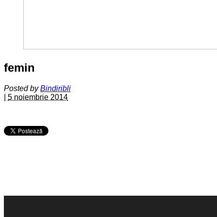
femin
Posted by
Bindiribli
|
5 noiembrie 2014