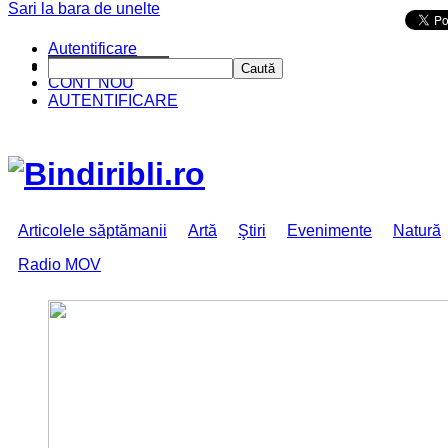
Sari la bara de unelte
Da mai departe
Autentificare
CINE SUNTEM?
Caută
CONT NOU
AUTENTIFICARE
Articolele săptămanii
Artă
Ştiri
Evenimente
Natură
Radio MOV