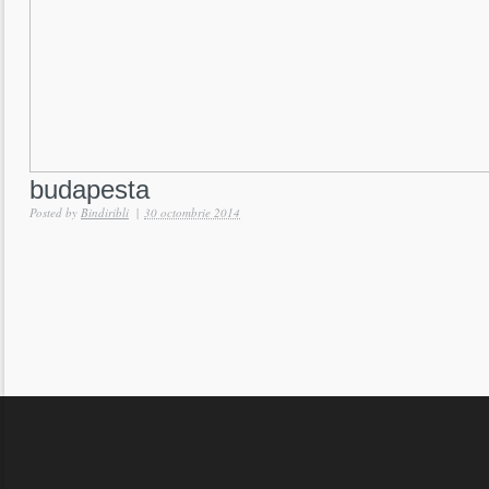
budapesta
Posted by
Bindiribli
|
30 octombrie 2014