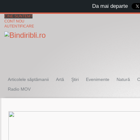
Da mai departe
CINE SUNTEM?
CONT NOU
AUTENTIFICARE
Articolele săptămanii
Artă
Ştiri
Evenimente
Natură
C
Radio MOV