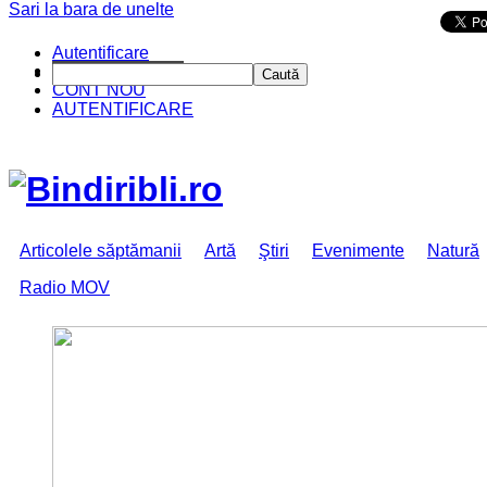
Sari la bara de unelte
Da mai departe
Autentificare
CINE SUNTEM?
Caută
CONT NOU
AUTENTIFICARE
Articolele săptămanii
Artă
Ştiri
Evenimente
Natură
Radio MOV