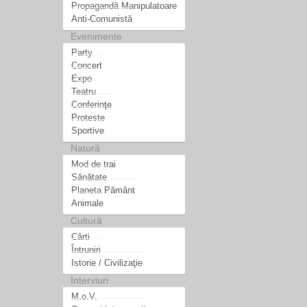
Propagandă Manipulatoare
Anti-Comunistă
Evenimente
Party
Concert
Expo
Teatru
Conferinţe
Proteste
Sportive
Natură
Mod de trai
Sănătate
Planeta Pământ
Animale
Cultură
Cărti
Întruniri
Istorie / Civilizaţie
Interviuri
M.o.V.