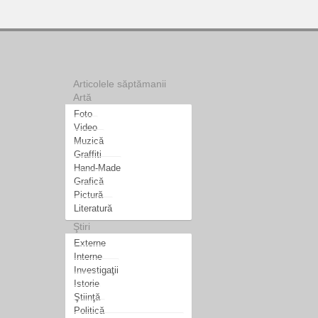
Articolele săptămanii
Artă
Foto
Video
Muzică
Graffiti
Hand-Made
Grafică
Pictură
Literatură
Ştiri
Externe
Interne
Investigaţii
Istorie
Ştiinţă
Politică