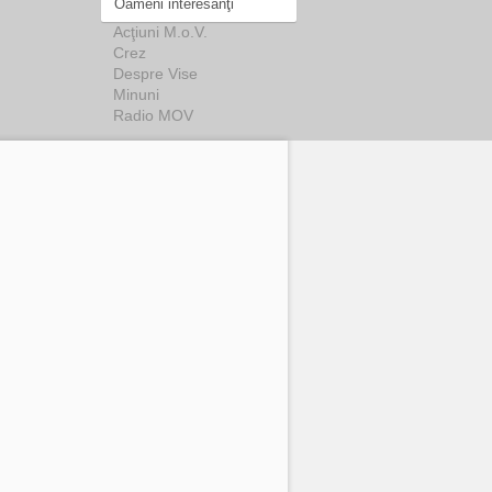
Oameni interesanţi
Acţiuni M.o.V.
Crez
Despre Vise
Minuni
Radio MOV