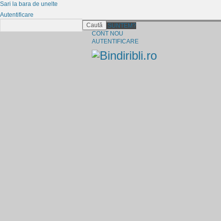
Sari la bara de unelte
Autentificare
Caută
CINE SUNTEM?
CONT NOU
AUTENTIFICARE