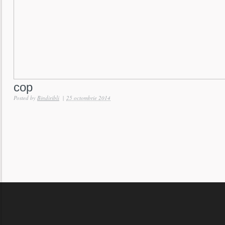
cop
Posted by
Bindiribli
|
25 octombrie 2014