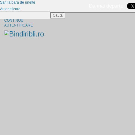
Sari la bara de unelte
Da mai departe
Autentificare
Caută
CINE SUNTEM?
CONT NOU
AUTENTIFICARE