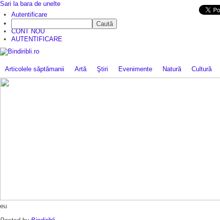
Sari la bara de unelte
Da mai departe
Autentificare
Caută
CINE SUNTEM?
CONT NOU
AUTENTIFICARE
Articolele săptămanii
Artă
Ştiri
Evenimente
Natură
Cultură
eu