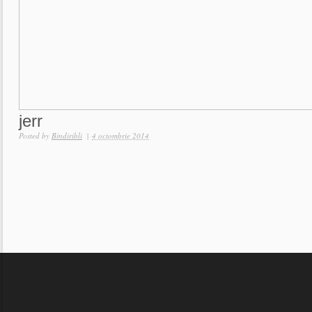
jerr
Posted by
Bindiribli
|
4 octombrie 2014