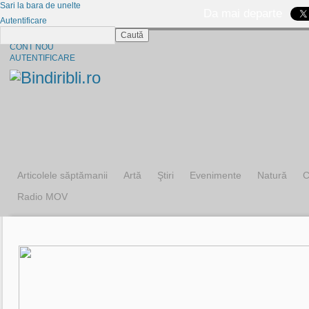
Sari la bara de unelte
Da mai departe
Autentificare
Caută
CINE SUNTEM?
CONT NOU
AUTENTIFICARE
Articolele săptămanii
Artă
Ştiri
Evenimente
Natură
C
Radio MOV