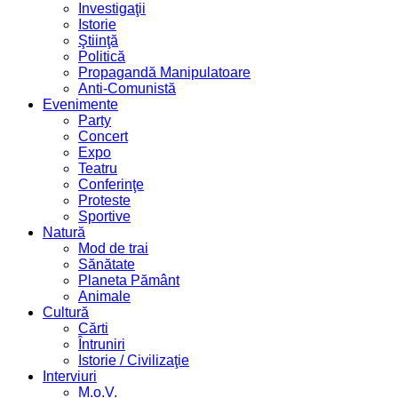
Investigaţii
Istorie
Ştiinţă
Politică
Propagandă Manipulatoare
Anti-Comunistă
Evenimente
Party
Concert
Expo
Teatru
Conferinţe
Proteste
Sportive
Natură
Mod de trai
Sănătate
Planeta Pământ
Animale
Cultură
Cărti
Întruniri
Istorie / Civilizaţie
Interviuri
M.o.V.