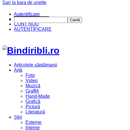
Sari la bara de unelte
Autentificare
CINE SUNTEM?
Caută
CONT NOU
AUTENTIFICARE
Articolele săptămanii
Artă
Foto
Video
Muzică
Graffiti
Hand-Made
Grafică
Pictură
Literatură
Ştiri
Externe
Interne