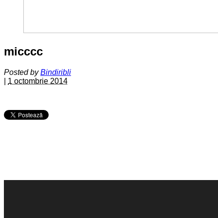
micccc
Posted by
Bindiribli
|
1 octombrie 2014