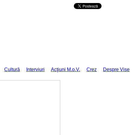
Da mai departe
Cultură
Interviuri
Acţiuni M.o.V.
Crez
Despre Vise