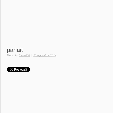
panait
Posted by
Bindiribli
|
30 septembrie 2014