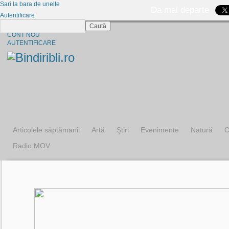
Sari la bara de unelte
Da mai departe
Autentificare
Caută
CINE SUNTEM?
CONT NOU
AUTENTIFICARE
Articolele săptămanii
Artă
Ştiri
Evenimente
Natură
C
Radio MOV