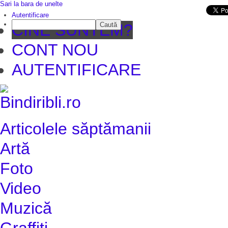
Sari la bara de unelte
Da mai departe
Autentificare
Caută
CINE SUNTEM?
CONT NOU
AUTENTIFICARE
Articolele săptămanii
Artă
Foto
Video
Muzică
Graffiti