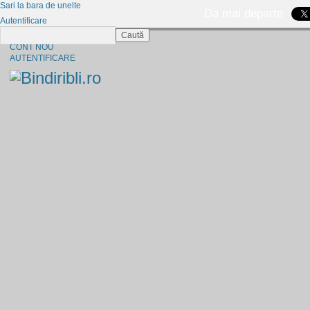
Sari la bara de unelte
Da mai departe
Autentificare
Caută
CINE SUNTEM?
CONT NOU
AUTENTIFICARE