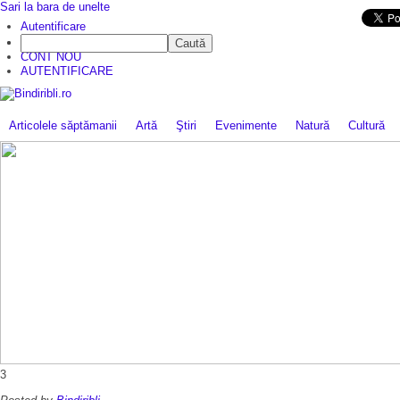
Sari la bara de unelte
Da mai departe
Autentificare
Caută
CINE SUNTEM?
CONT NOU
AUTENTIFICARE
Articolele săptămanii
Artă
Ştiri
Evenimente
Natură
Cultură
3