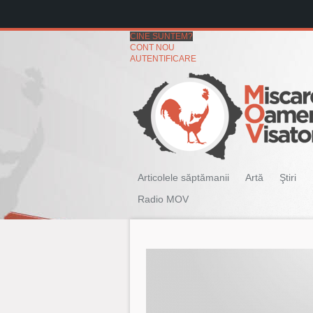
CINE SUNTEM?
CONT NOU
AUTENTIFICARE
Articolele săptămanii
Artă
Ştiri
Radio MOV